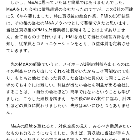
しかし、M&Aは思っていたほど簡単ではありませんでした。
M&Aをした会社は債務超過の会社だったのですが、この3社の再建
に5、6年を要しました。特に買収後の統合作業、PMIの試行錯誤
は、その後の当社のM&Aノウハウとして蓄積できたと思います。
当社は買収後のPMIを外部業者に依頼することはまずありませ
ん。全て自らの手で行います。PMIを通じて当社の経営方針を周
知し、従業員とコミュニケーションをとり、収益体質を定着させ
ていきます。
先のM&Aの経験でいうと、メイホーが1割の利益を出せるのは、
その利益をひねり出してくれる社員がいたからこそ可能なのであ
り、もともと他社であった買収した会社の社員の方に同じことを
求めてもすぐには難しい。利益が出ない会社を利益が出る会社に
することは、（自分の会社ほど）簡単ではないということも学び
ました。こうした経験を踏まえ、その後のM&A案件に臨み、計20
社ほどの買収に関わりましたが、失敗は幸いにひとつもありませ
ん。
M&Aの経験を重ねると、対象企業の見方、みるべき勘所みたい
なものも分るようになりました。例えば、買収後に当社が手を入
れなくとも利益をどの程度出せる実力を有する会社なのか、当社