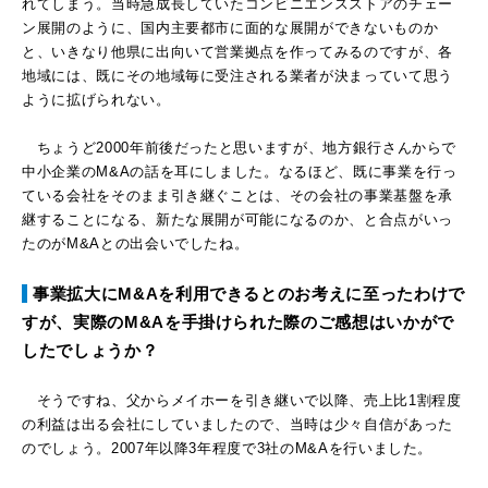
れてしまう。当時急成長していたコンビニエンスストアのチェー
ン展開のように、国内主要都市に面的な展開ができないものか
と、いきなり他県に出向いて営業拠点を作ってみるのですが、各
地域には、既にその地域毎に受注される業者が決まっていて思う
ように拡げられない。
ちょうど2000年前後だったと思いますが、地方銀行さんからで
中小企業のM&Aの話を耳にしました。なるほど、既に事業を行っ
ている会社をそのまま引き継ぐことは、その会社の事業基盤を承
継することになる、新たな展開が可能になるのか、と合点がいっ
たのがM&Aとの出会いでしたね。
事業拡大にM&Aを利用できるとのお考えに至ったわけで
すが、実際のM&Aを手掛けられた際のご感想はいかがで
したでしょうか？
そうですね、父からメイホーを引き継いで以降、売上比1割程度
の利益は出る会社にしていましたので、当時は少々自信があった
のでしょう。2007年以降3年程度で3社のM&Aを行いました。