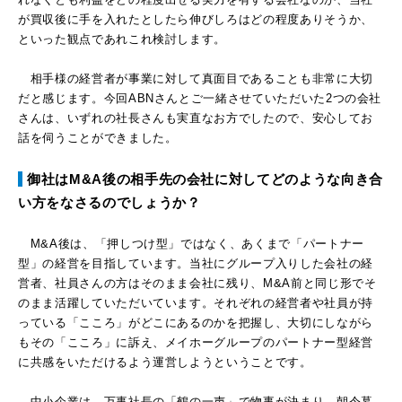
が買収後に手を入れたとしたら伸びしろはどの程度ありそうか、
といった観点であれこれ検討します。
相手様の経営者が事業に対して真面目であることも非常に大切
だと感じます。今回ABNさんとご一緒させていただいた2つの会社
さんは、いずれの社長さんも実直なお方でしたので、安心してお
話を伺うことができました。
御社はM&A後の相手先の会社に対してどのような向き合
い方をなさるのでしょうか？
M&A後は、「押しつけ型」ではなく、あくまで「パートナー
型」の経営を目指しています。当社にグループ入りした会社の経
営者、社員さんの方はそのまま会社に残り、M&A前と同じ形でそ
のまま活躍していただいています。それぞれの経営者や社員が持
っている「こころ」がどこにあるのかを把握し、大切にしながら
もその「こころ」に訴え、メイホーグループのパートナー型経営
に共感をいただけるよう運営しようということです。
中小企業は、万事社長の「鶴の一声」で物事が決まり、朝令暮