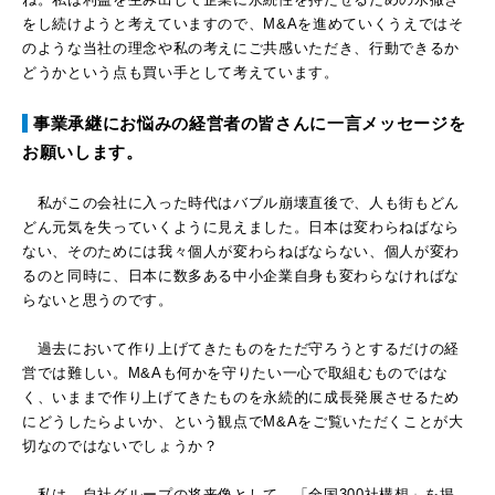
をし続けようと考えていますので、M&Aを進めていくうえではそ
のような当社の理念や私の考えにご共感いただき、行動できるか
どうかという点も買い手として考えています。
事業承継にお悩みの経営者の皆さんに一言メッセージを
お願いします。
私がこの会社に入った時代はバブル崩壊直後で、人も街もどん
どん元気を失っていくように見えました。日本は変わらねばなら
ない、そのためには我々個人が変わらねばならない、個人が変わ
るのと同時に、日本に数多ある中小企業自身も変わらなければな
らないと思うのです。
過去において作り上げてきたものをただ守ろうとするだけの経
営では難しい。M&Aも何かを守りたい一心で取組むものではな
く、いままで作り上げてきたものを永続的に成長発展させるため
にどうしたらよいか、という観点でM&Aをご覧いただくことが大
切なのではないでしょうか？
私は、自社グループの将来像として、「全国300社構想」を掲