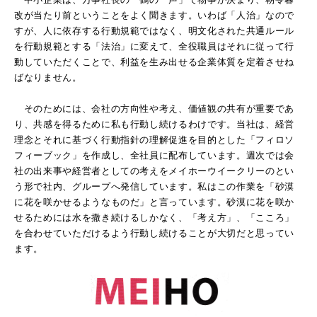
改が当たり前ということをよく聞きます。いわば「人治」なので
すが、人に依存する行動規範ではなく、明文化された共通ルール
を行動規範とする「法治」に変えて、全役職員はそれに従って行
動していただくことで、利益を生み出せる企業体質を定着させね
ばなりません。
そのためには、会社の方向性や考え、価値観の共有が重要であ
り、共感を得るために私も行動し続けるわけです。当社は、経営
理念とそれに基づく行動指針の理解促進を目的とした「フィロソ
フィーブック」を作成し、全社員に配布しています。週次では会
社の出来事や経営者としての考えをメイホーウイークリーのとい
う形で社内、グループへ発信しています。私はこの作業を「砂漠
に花を咲かせるようなものだ」と言っています。砂漠に花を咲か
せるためには水を撒き続けるしかなく、「考え方」、「こころ」
を合わせていただけるよう行動し続けることが大切だと思ってい
ます。