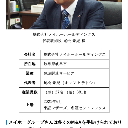
株式会社メイホーホールディングス
代表取締役 尾松 豪紀 様
会社名
株式会社メイホーホールディングス
所在地
岐阜県岐阜市
業種
建設関連サービス
代表者
尾松 豪紀（オマツ ヒデトシ）
従業員数
（単）27名 （連）381名
2021年6月
上場
東証マザーズ、名証セントレックス
メイホーグループさんは多くのM&Aを手掛けられており