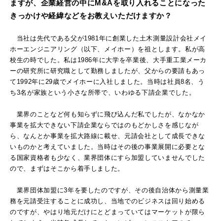
ますが、企業経営の中にM&Aを取り入れることになった
きっかけや経緯などをお教えいただけますか？
当社は先代である父が1981年に創業した土木測量設計会社メイ
ホーエンジニアリング（以下、メイホー）を祖とします。私が高
校生の時でした。私は1986年に大学を卒業後、大手重工業メーカ
ーの研究所に研究職として勤務しましたが、父からの要請もあっ
て1992年に29歳でメイホーに入社しました。当時は社員8名、う
ち3名が家族という小さな所帯で、いわゆる下請企業でした。
業界のことなど何も知らずに飛び込んだ私でしたが、なかなか
事業を拡大できない下請企業ならではのもどかしさを感じなが
ら、なんとか事業を拡大路線に載せ、元請会社として成長できな
いものかと考えていました。当時はその後の事業展開に必要とな
る国家資格者も少なく、業界団体にすら加盟していませんでした
ので、まずはそこから着手しました。
業界団体加盟に3年を要したのですが、その後自治体から測量業
務を元請受注することに成功し、当地でのビジネスは回り始める
のですが、やはり地元だけにとどまっていてはマーケットが限ら