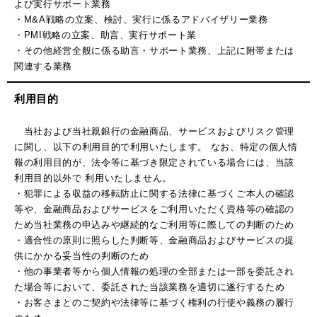
よび実行サポート業務
・M&A戦略の立案、検討、実行に係るアドバイザリー業務
・PMI戦略の立案、助言、実行サポート業
・その他経営全般に係る助言・サポート業務、上記に附帯または
関連する業務
利用目的
当社および当社親銀行の金融商品、サービスおよびリスク管理
に関し、以下の利用目的で利用いたします。 なお、特定の個人情
報の利用目的が、法令等に基づき限定されている場合には、当該
利用目的以外で 利用いたしません。
・犯罪による収益の移転防止に関する法律に基づくご本人の確認
等や、金融商品およびサービスをご利用いただく資格等の確認の
ため当社業務の申込みや継続的なご利用等に際しての判断のため
・適合性の原則に照らした判断等、金融商品およびサービスの提
供にかかる妥当性の判断のため
・他の事業者等から個人情報の処理の全部または一部を委託され
た場合等において、委託された当該業務を適切に遂行するため
・お客さまとのご契約や法律等に基づく権利の行使や義務の履行