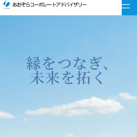
トップ
企業情報
縁をつなぎ、
会社概要
代表ごあいさつ
未来を拓く
M&A無料相談
0120-077-220
電話で相談